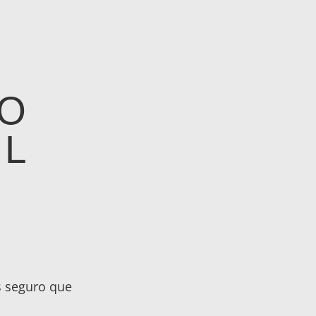
CO
EL
s seguro que