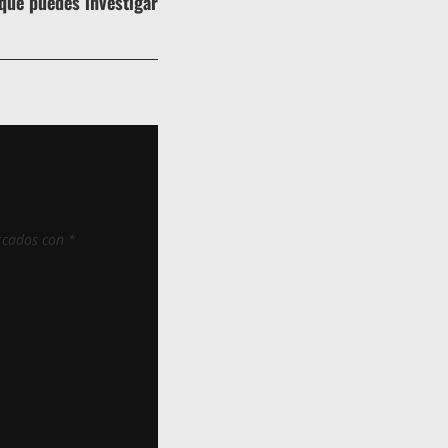
que puedes investigar
siguiente
rcados con
*