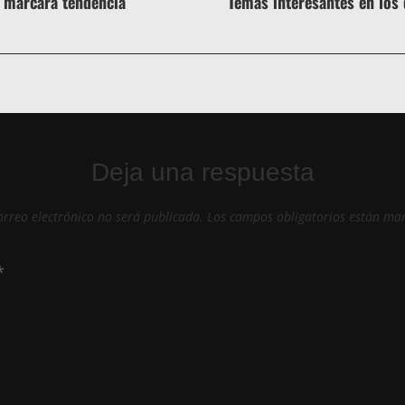
e marcara tendencia
Temas interesantes en los 
Deja una respuesta
orreo electrónico no será publicada.
Los campos obligatorios están ma
*