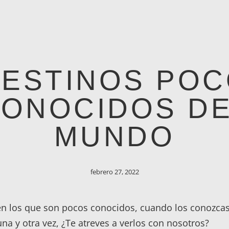
COM
Más Te Interesa
ESTINOS PO
ONOCIDOS D
MUNDO
febrero 27, 2022
en los que son pocos conocidos, cuando los conozca
una y otra vez, ¿Te atreves a verlos con nosotros?