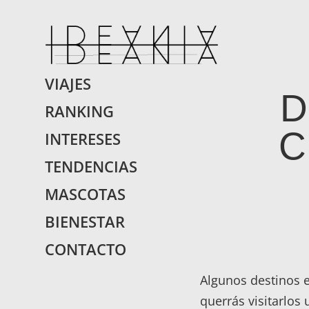
IDEANIA.
Encontraras Lo Que 
VIAJES
D
RANKING
C
INTERESES
TENDENCIAS
MASCOTAS
BIENESTAR
CONTACTO
Algunos destinos 
querrás visitarlos 