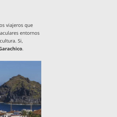
los viajeros que
ctaculares entornos
ultura. Si,
Garachico
.