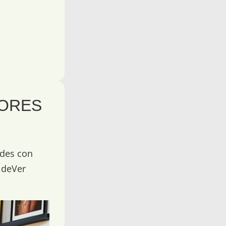
IORES
edes con
s deVer