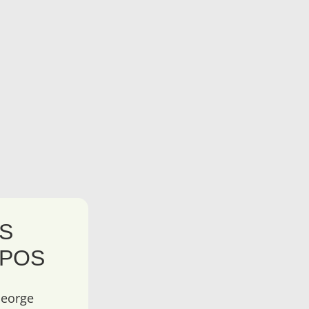
S
MPOS
George