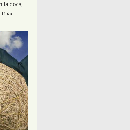
 la boca,
s más