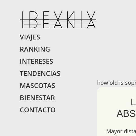
IDEANIA.
Encontraras Lo Que 
VIAJES
RANKING
INTERESES
TENDENCIAS
how old is soph
MASCOTAS
BIENESTAR
CONTACTO
ABS
Mayor dista