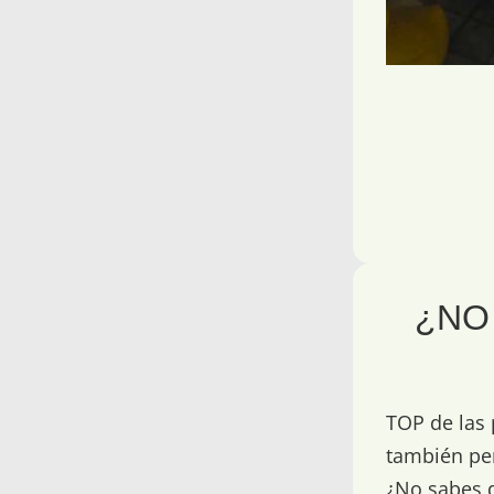
¿NO
TOP de las 
también pe
¿No sabes q