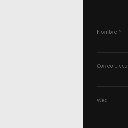
Nombre
*
Correo elect
Web