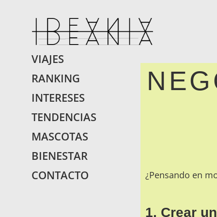
IDEANIA.
Encontraras Lo Que 
VIAJES
NEG
RANKING
INTERESES
TENDENCIAS
MASCOTAS
BIENESTAR
CONTACTO
¿Pensando en mon
1. Crear u