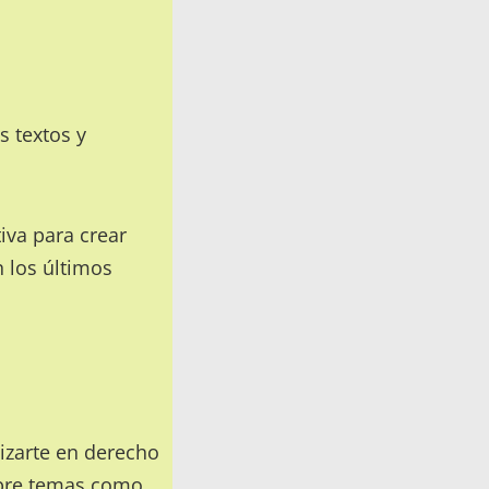
 textos y
iva
para crear
 los últimos
lizarte en
derecho
obre temas como