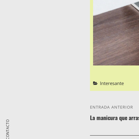
Categorías
Interesante
NAVEGACI
ENTRADA ANTERIOR
Entrada
DE
La manicura que arra
anterior
CONTACTO
ENTRADAS