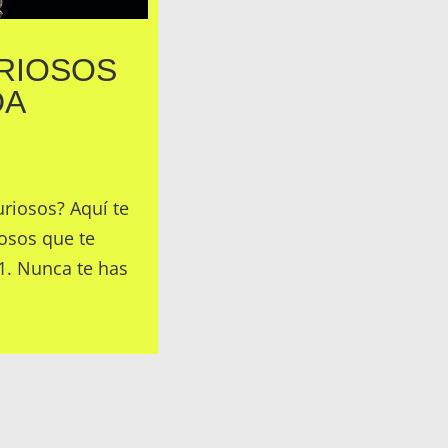
URIOSOS
DA
uriosos? Aquí te
osos que te
 1. Nunca te has